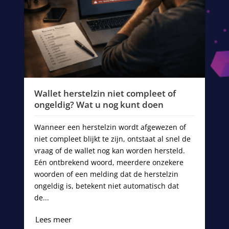
t
Wallet herstelzin niet compleet of
ongeldig? Wat u nog kunt doen
Wanneer een herstelzin wordt afgewezen of
B
niet compleet blijkt te zijn, ontstaat al snel de
v
vraag of de wallet nog kan worden hersteld.
a
Eén ontbrekend woord, meerdere onzekere
v
woorden of een melding dat de herstelzin
v
ongeldig is, betekent niet automatisch dat
de...
w
Lees meer