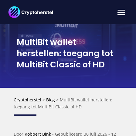
MultiBit wallet
herstellen: toegang tot
MultiBit Classic of HD
Cryptoherstel
>
Blog
>
MultiBit wallet herstellen:
toegang tot MultiBit Classic of HD
Door
Robbert Bink
-
Gepubliceerd
30 juli 2026 -
12