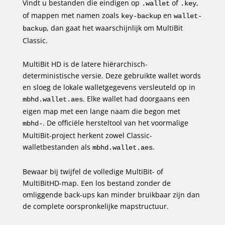
Vindt u bestanden die eindigen op
of
,
.wallet
.key
of mappen met namen zoals
en
key-backup
wallet-
, dan gaat het waarschijnlijk om MultiBit
backup
Classic.
MultiBit HD is de latere hiërarchisch-
deterministische versie. Deze gebruikte wallet words
en sloeg de lokale walletgegevens versleuteld op in
. Elke wallet had doorgaans een
mbhd.wallet.aes
eigen map met een lange naam die begon met
. De officiële hersteltool van het voormalige
mbhd-
MultiBit-project herkent zowel Classic-
walletbestanden als
.
mbhd.wallet.aes
Bewaar bij twijfel de volledige MultiBit- of
MultiBitHD-map. Een los bestand zonder de
omliggende back-ups kan minder bruikbaar zijn dan
de complete oorspronkelijke mapstructuur.