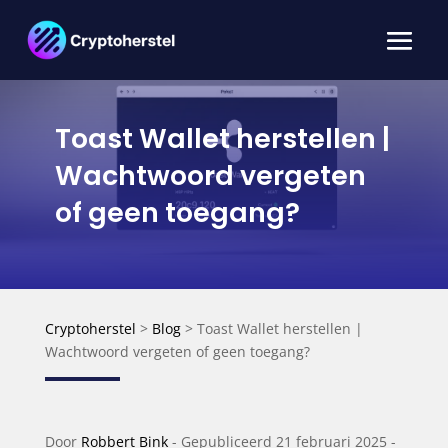
Toast Wallet herstellen |
Wachtwoord vergeten
of geen toegang?
Cryptoherstel
>
Blog
>
Toast Wallet herstellen |
Wachtwoord vergeten of geen toegang?
Door
Robbert Bink
-
Gepubliceerd
21 februari 2025 -