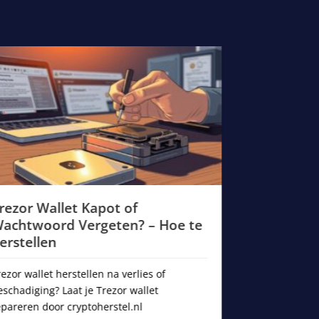
rezor Wallet Kapot of
Toast Wall
achtwoord Vergeten? – Hoe te
Wachtwoor
erstellen
toegang?
rezor wallet herstellen na verlies of
Kunt u Toast 
eschadiging? Laat je Trezor wallet
u het wachtwo
epareren door cryptoherstel.nl
wordt uw back