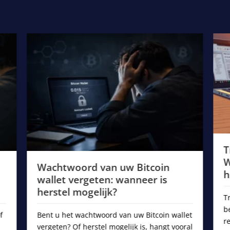
T
W
Wachtwoord van uw Bitcoin
h
wallet vergeten: wanneer is
herstel mogelijk?
T
b
f
Bent u het wachtwoord van uw Bitcoin wallet
r
vergeten? Of herstel mogelijk is, hangt vooral