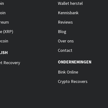
oin
Wallet herstel
coin
Kennisbank
ereum
Reviews
le (XRP)
Blog
coin
Over ons
Contact
LISH
ONDERNEMINGEN
et Recovery
Bink Online
Crypto Recovers