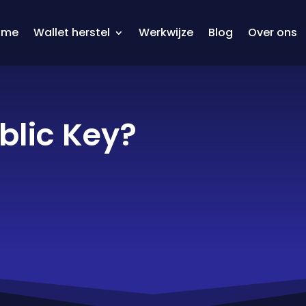
ome
Wallet herstel
Werkwijze
Blog
Over ons
blic Key?