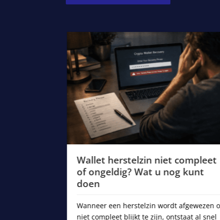
len:
assic of
Wallet herstelzin niet compleet
of ongeldig? Wat u nog kunt
doen
ig en technisch
 vergeten
Wanneer een herstelzin wordt afgewezen o
en back-ups
niet compleet blijkt te zijn, ontstaat al snel