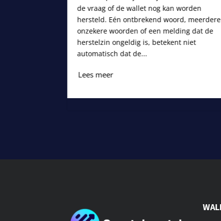
de vraag of de wallet nog kan worden
hersteld. Eén ontbrekend woord, meerdere
onzekere woorden of een melding dat de
herstelzin ongeldig is, betekent niet
automatisch dat de...
Lees meer
WAL